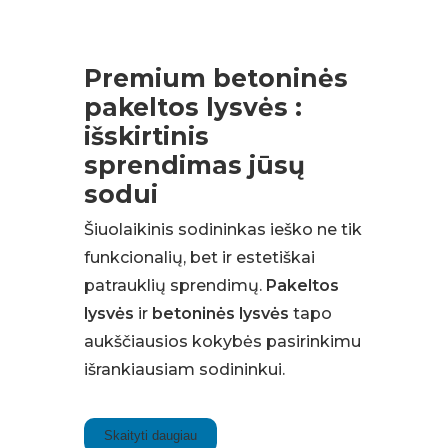
Premium betoninės
pakeltos lysvės :
išskirtinis
sprendimas jūsų
sodui
Šiuolaikinis sodininkas ieško ne tik
funkcionalių, bet ir estetiškai
patrauklių sprendimų.
Pakeltos
lysvės
ir
betoninės lysvės
tapo
aukščiausios kokybės pasirinkimu
išrankiausiam sodininkui.
Skaityti daugiau