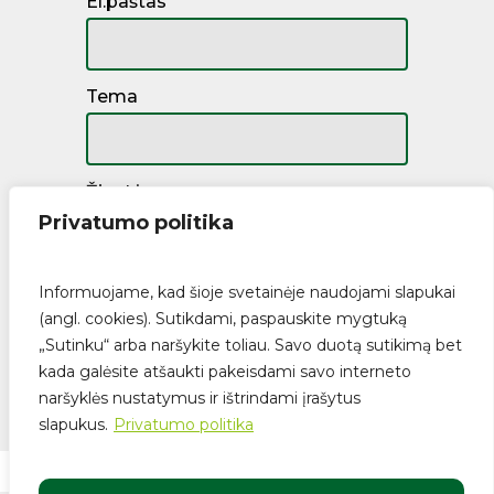
El.paštas
Tema
Žinutė
Privatumo politika
Informuojame, kad šioje svetainėje naudojami slapukai
(angl. cookies). Sutikdami, paspauskite mygtuką
„Sutinku“ arba naršykite toliau. Savo duotą sutikimą bet
kada galėsite atšaukti pakeisdami savo interneto
naršyklės nustatymus ir ištrindami įrašytus
Suma:
€
0.00
slapukus.
Privatumo politika
Krepšelis
Apmokėjimas