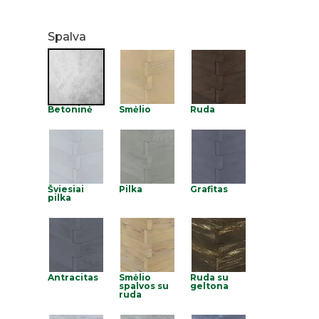
Spalva
Betoninė
Smėlio
Ruda
Šviesiai
Pilka
Grafitas
pilka
Antracitas
Smėlio
Ruda su
spalvos su
geltona
ruda