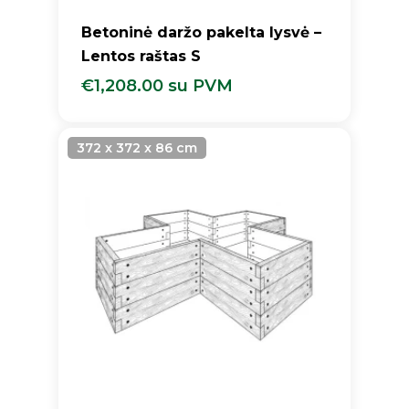
Betoninė daržo pakelta lysvė –
Lentos raštas S
€
1,208.00
su PVM
€
1,208.00
Su PVM
372 x 372 x 86 cm