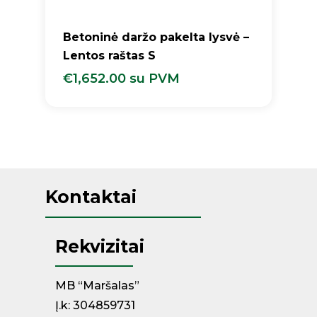
Betoninė daržo pakelta lysvė –
Lentos raštas S
€
1,652.00
su PVM
€
1,652.00
Su PVM
Kontaktai
Rekvizitai
MB “Maršalas”
Į.k: 304859731