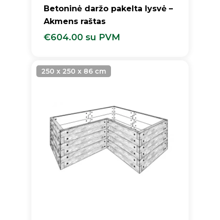
Betoninė daržo pakelta lysvė –
Akmens raštas
€
604.00
su PVM
€
604.00
Su PVM
250 x 250 x 86 cm