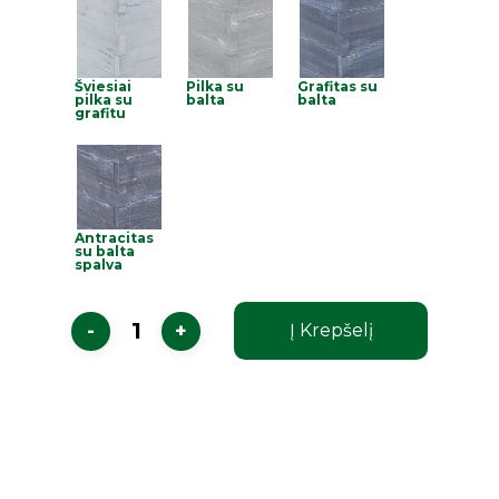
Šviesiai
Pilka su
Grafitas su
pilka su
balta
balta
grafitu
Antracitas
su balta
spalva
Į Krepšelį