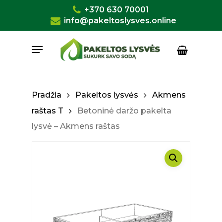
Skip
+370 630 70001
to
info@pakeltoslysves.online
Close
Krepšelis
Cart
main
Menu
content
Pradžia
Pakeltos lysvės
Akmens
raštas T
Betoninė daržo pakelta
lysvė – Akmens raštas