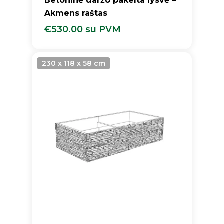
Betoninė daržo pakelta lysvė –
Akmens raštas
€
530.00
su PVM
€
530.00
Su PVM
230 x 118 x 58 cm