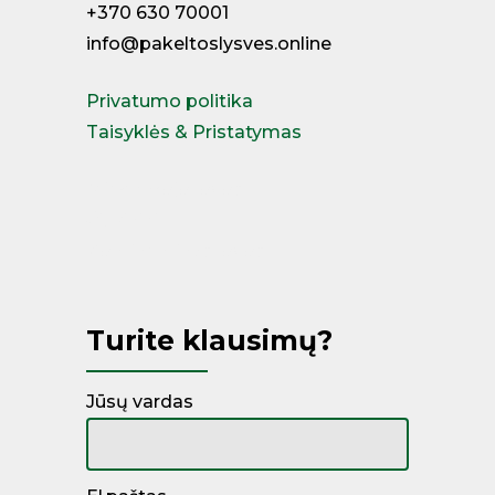
+370 630 70001
info@pakeltoslysves.online
Privatumo politika
Taisyklės & Pristatymas
Miegamojo lovos
Čiužiniai
Kontinentinės lovos
Turite klausimų?
Jūsų vardas