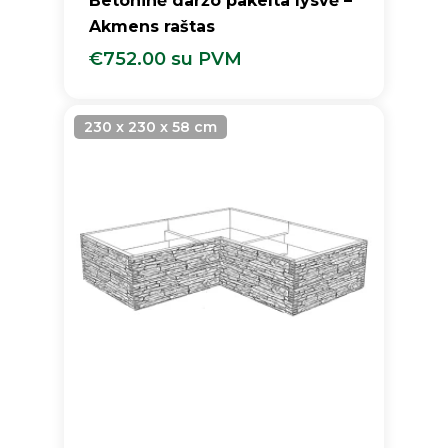
Betoninė daržo pakelta lysvė –
Akmens raštas
€
752.00
su PVM
€
752.00
Su PVM
230 x 230 x 58 cm