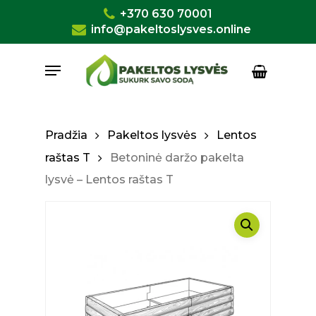
Skip
+370 630 70001
to
info@pakeltoslysves.online
Close
Krepšelis
Cart
main
Menu
content
Pradžia
Pakeltos lysvės
Lentos
raštas T
Betoninė daržo pakelta
lysvė – Lentos raštas T