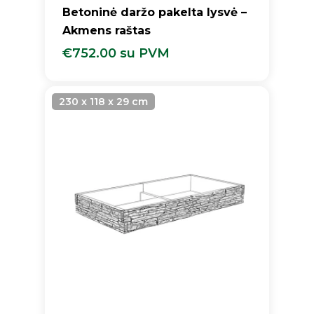
Betoninė daržo pakelta lysvė –
Akmens raštas
€
752.00
su PVM
€
752.00
Su PVM
230 x 118 x 29 cm