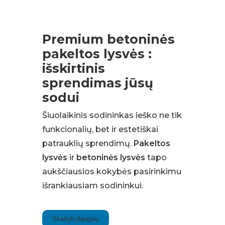
Premium betoninės
pakeltos lysvės :
išskirtinis
sprendimas jūsų
sodui
Šiuolaikinis sodininkas ieško ne tik
funkcionalių, bet ir estetiškai
patrauklių sprendimų.
Pakeltos
lysvės
ir
betoninės lysvės
tapo
aukščiausios kokybės pasirinkimu
išrankiausiam sodininkui.
Skaityti daugiau