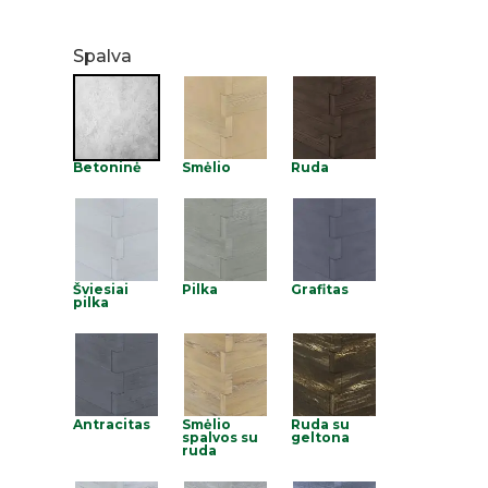
Spalva
Betoninė
Smėlio
Ruda
Šviesiai
Pilka
Grafitas
pilka
Antracitas
Smėlio
Ruda su
spalvos su
geltona
ruda