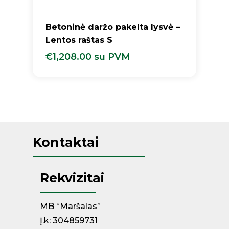
Betoninė daržo pakelta lysvė –
Lentos raštas S
€
1,208.00
su PVM
€
1,208.00
Su PVM
Kontaktai
Rekvizitai
MB “Maršalas”
Į.k: 304859731