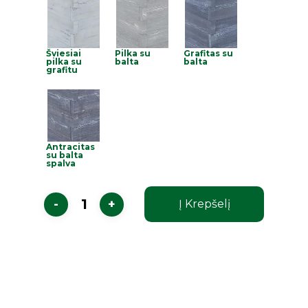
Šviesiai
Pilka su
Grafitas su
pilka su
balta
balta
grafitu
Antracitas
su balta
spalva
Į Krepšelį