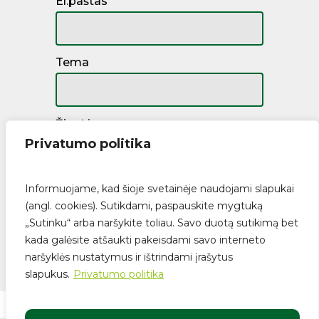
El.paštas
Tema
Žinutė
Privatumo politika
Informuojame, kad šioje svetainėje naudojami slapukai
(angl. cookies). Sutikdami, paspauskite mygtuką
„Sutinku“ arba naršykite toliau. Savo duotą sutikimą bet
kada galėsite atšaukti pakeisdami savo interneto
naršyklės nustatymus ir ištrindami įrašytus
Suma:
€
0.00
slapukus.
Privatumo politika
Krepšelis
Apmokėjimas