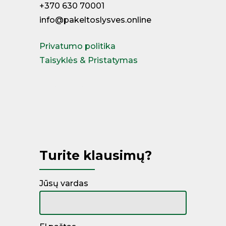
+370 630 70001
info@pakeltoslysves.online
Privatumo politika
Taisyklės & Pristatymas
Miegamojo lovos
Čiužiniai
Kontinentinės lovos
Turite klausimų?
Jūsų vardas