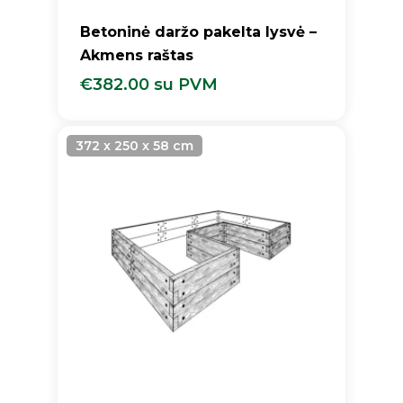
Betoninė daržo pakelta lysvė –
Akmens raštas
€
382.00
su PVM
€
382.00
Su PVM
372 x 250 x 58 cm