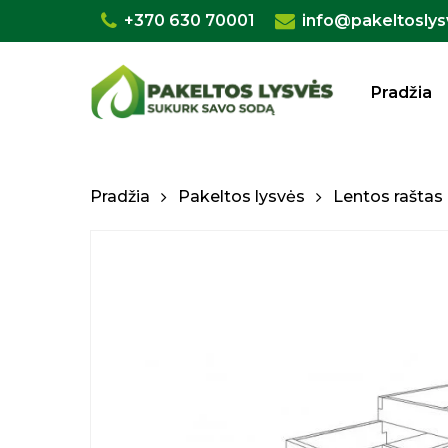
Skip
+370 630 70001
info@pakeltoslys
to
main
Pradžia
content
Pradžia
Pakeltos lysvės
Lentos raštas