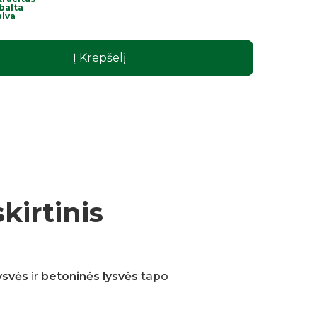
balta
alva
Į Krepšelį
kirtinis
ysvės
ir
betoninės lysvės
tapo