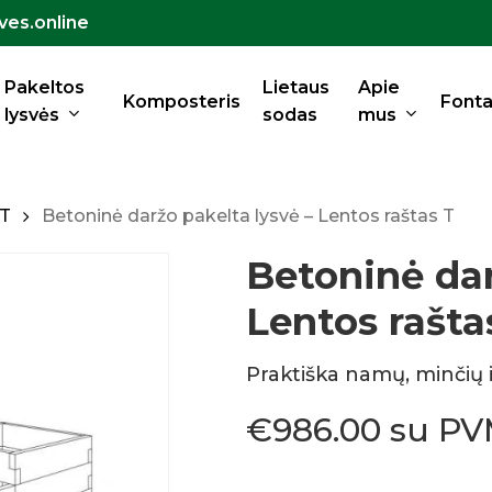
ves.online
Krepšelis
Pakeltos
Lietaus
Apie
Komposteris
Fonta
lysvės
sodas
mus
 T
Betoninė daržo pakelta lysvė – Lentos raštas T
Betoninė dar
Lentos rašta
Praktiška namų, minčių ir
€
986.00
su P