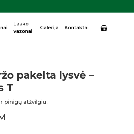
Close
Cart
Lauko
nai
Galerija
Kontaktai
vazonai
žo pakelta lysvė –
s T
 pinigų atžvilgiu.
VM