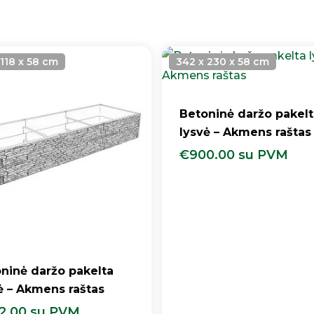
 118 x 58 cm
342 x 230 x 58 cm
Betoninė daržo pakelt
lysvė – Akmens raštas
€
900.00
su PVM
ninė daržo pakelta
ė – Akmens raštas
2.00
su PVM