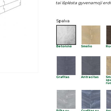
tai išplėsta gyvenamoji erd
Spalva
Betoninė
Smėlio
Ru
Grafitas
Antracitas
Sm
spa
ru
Pilka su
Grafitas su
An