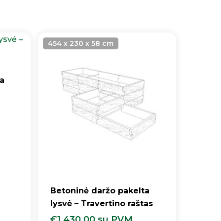
454 x 230 x 58 cm
a
Betoninė daržo pakelta
lysvė – Travertino raštas
€
1,430.00
su PVM