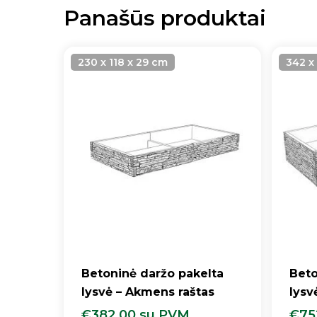
Panašūs produktai
230 x 118 x 29 cm
342 x
Betoninė daržo pakelta
Beto
lysvė – Akmens raštas
lysv
€
382.00
su PVM
€
75