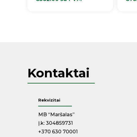
€
382.00
Su PVM
€
7
Kontaktai
Rekvizitai
MB “Maršalas”
Į.k: 304859731
+370 630 70001