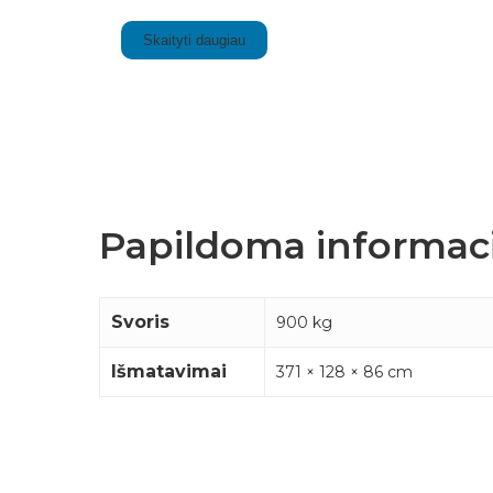
Skaityti daugiau
Papildoma informaci
Svoris
900 kg
Išmatavimai
371 × 128 × 86 cm