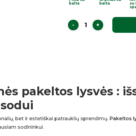
balta
balta
su 
sp
 pakeltos lysvės : išs
 sodui
onalių, bet ir estetiškai patrauklių sprendimų.
Pakeltos l
ausiam sodininkui.