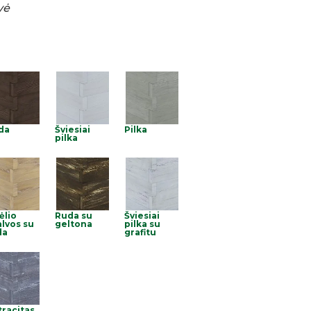
vė
da
Šviesiai
Pilka
pilka
ėlio
Ruda su
Šviesiai
lvos su
geltona
pilka su
da
grafitu
tracitas