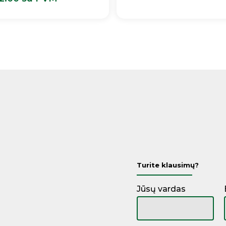
52.00
Su PVM
€
900.00
Su PVM
Turite klausimų?
Jūsų vardas