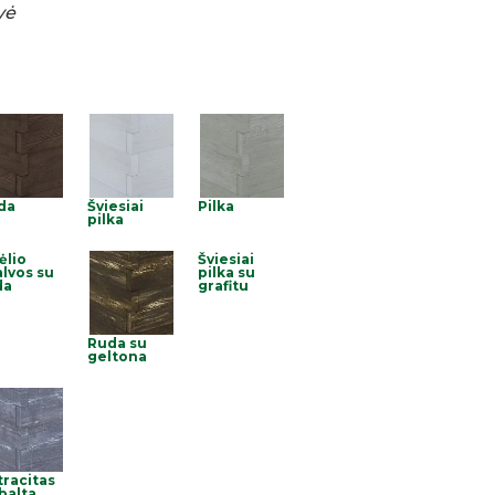
vė
da
Šviesiai
Pilka
pilka
ėlio
Šviesiai
lvos su
pilka su
da
grafitu
Ruda su
geltona
tracitas
balta