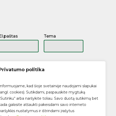
El.paštas
Tema
Privatumo politika
Informuojame, kad šioje svetainėje naudojami slapukai
(angl. cookies). Sutikdami, paspauskite mygtuką
„Sutinku“ arba naršykite toliau. Savo duotą sutikimą bet
kada galėsite atšaukti pakeisdami savo interneto
naršyklės nustatymus ir ištrindami įrašytus