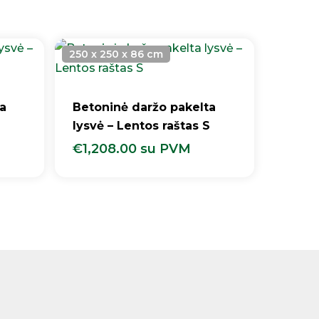
250 x 250 x 86 cm
a
Betoninė daržo pakelta
S
lysvė – Lentos raštas S
€
1,208.00
su PVM
€
1,208.00
Su PVM