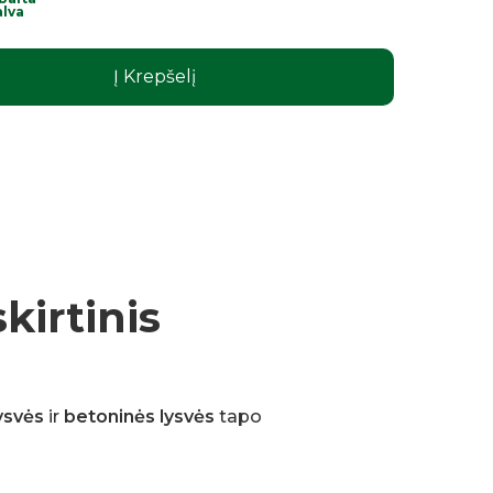
alva
Į Krepšelį
kirtinis
ysvės
ir
betoninės lysvės
tapo