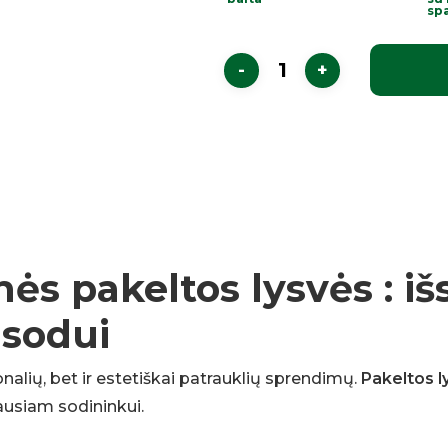
sp
 pakeltos lysvės : išs
 sodui
onalių, bet ir estetiškai patrauklių sprendimų.
Pakeltos l
ausiam sodininkui.