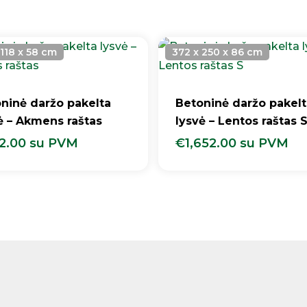
 118 x 58 cm
372 x 250 x 86 cm
ninė daržo pakelta
Betoninė daržo pakelt
ė – Akmens raštas
lysvė – Lentos raštas 
2.00
su PVM
€
1,652.00
su PVM
52.00
Su PVM
€
1,652.00
Su PVM