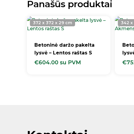
Panašūs produktai
372 x 372 x 29 cm
342 x
Betoninė daržo pakelta
Beto
lysvė – Lentos raštas S
lysv
€
604.00
su PVM
€
75
€
604.00
Su PVM
€
7