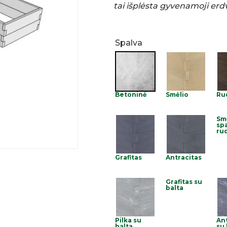
tai išplėsta gyvenamoji erd
Spalva
Betoninė
Smėlio
Ru
Sm
spa
ru
Grafitas
Antracitas
Grafitas su
balta
Pilka su
An
balta
su 