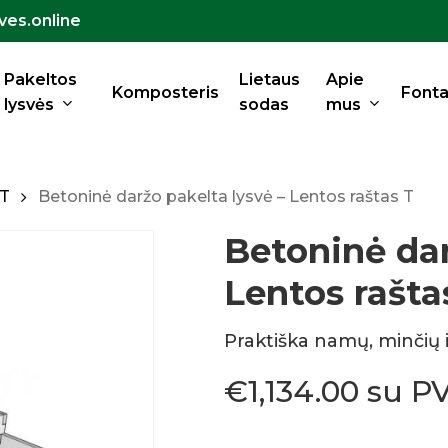
ves.online
Krepšelis
Pakeltos
Lietaus
Apie
Komposteris
Fonta
lysvės
sodas
mus
 T
Betoninė daržo pakelta lysvė – Lentos raštas T
Betoninė dar
Lentos rašta
Praktiška namų, minčių ir
€
1,134.00
su P