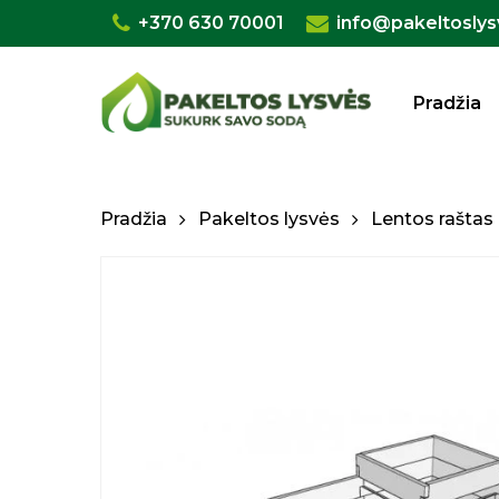
Skip
+370 630 70001
info@pakeltoslys
to
main
Pradžia
content
Pradžia
Pakeltos lysvės
Lentos raštas