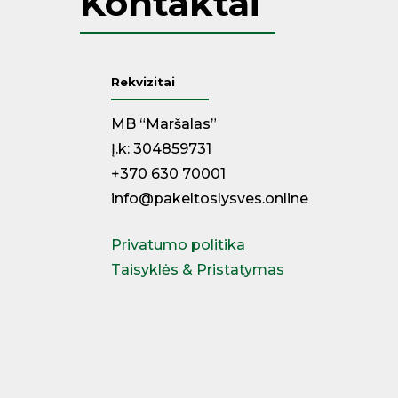
Kontaktai
Rekvizitai
MB “Maršalas”
Į.k: 304859731
+370 630 70001
info@pakeltoslysves.online
Privatumo politika
Taisyklės & Pristatymas
Miegamojo lovos
Čiužiniai
Kontinentinės lovos