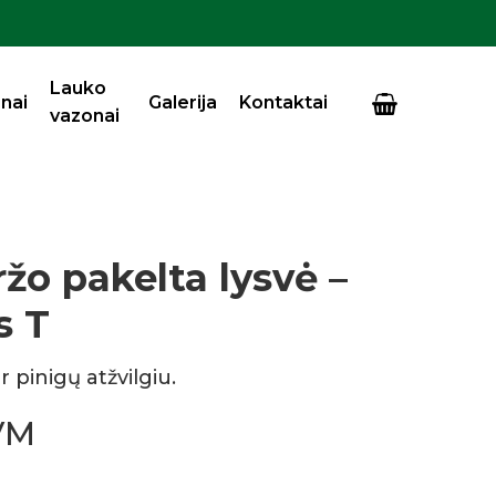
Close
Cart
Lauko
nai
Galerija
Kontaktai
vazonai
žo pakelta lysvė –
s T
 pinigų atžvilgiu.
VM