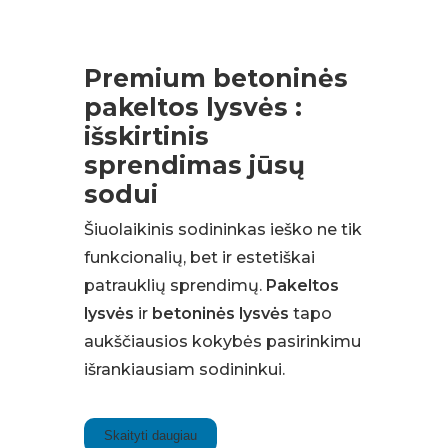
Premium betoninės
pakeltos lysvės :
išskirtinis
sprendimas jūsų
sodui
Šiuolaikinis sodininkas ieško ne tik
funkcionalių, bet ir estetiškai
patrauklių sprendimų.
Pakeltos
lysvės
ir
betoninės lysvės
tapo
aukščiausios kokybės pasirinkimu
išrankiausiam sodininkui.
Skaityti daugiau