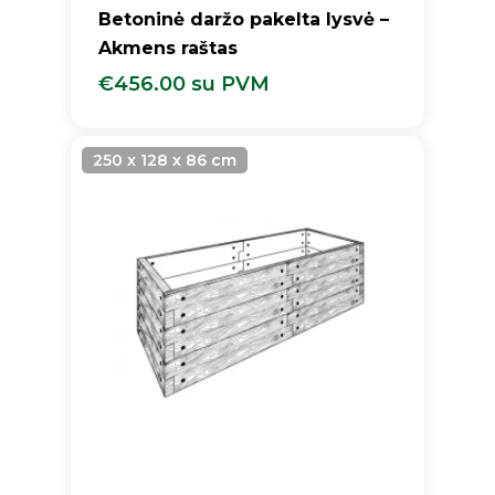
Betoninė daržo pakelta lysvė –
Akmens raštas
€
456.00
su PVM
€
456.00
Su PVM
250 x 128 x 86 cm