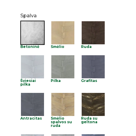
Spalva
Betoninė
Smėlio
Ruda
Šviesiai
Pilka
Grafitas
pilka
Antracitas
Smėlio
Ruda su
spalvos su
geltona
ruda