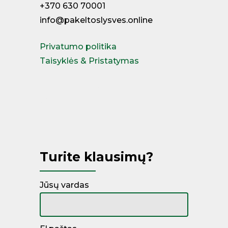
+370 630 70001
info@pakeltoslysves.online
Privatumo politika
Taisyklės & Pristatymas
Miegamojo lovos
Čiužiniai
Kontinentinės lovos
Turite klausimų?
Jūsų vardas