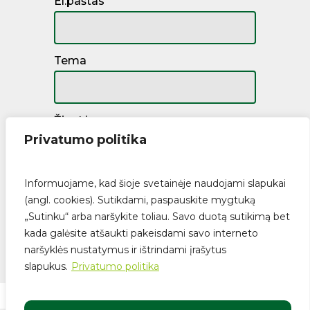
El.paštas
Tema
Žinutė
Privatumo politika
Informuojame, kad šioje svetainėje naudojami slapukai
(angl. cookies). Sutikdami, paspauskite mygtuką
„Sutinku“ arba naršykite toliau. Savo duotą sutikimą bet
kada galėsite atšaukti pakeisdami savo interneto
naršyklės nustatymus ir ištrindami įrašytus
Suma:
€
0.00
slapukus.
Privatumo politika
Krepšelis
Apmokėjimas