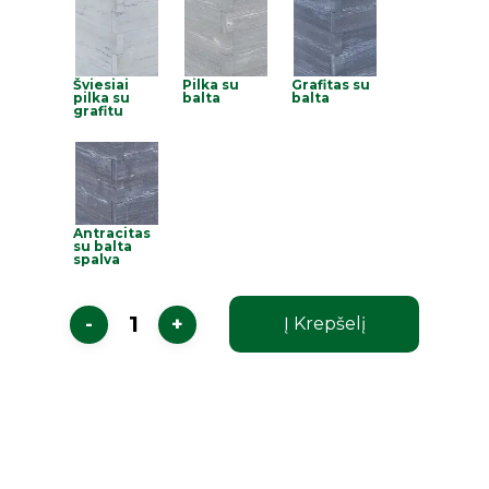
Šviesiai
Pilka su
Grafitas su
pilka su
balta
balta
grafitu
Antracitas
su balta
spalva
Į Krepšelį