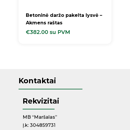
Betoninė daržo pakelta lysvė –
Akmens raštas
€
382.00
su PVM
€
382.00
Su PVM
Kontaktai
Rekvizitai
MB “Maršalas”
Į.k: 304859731