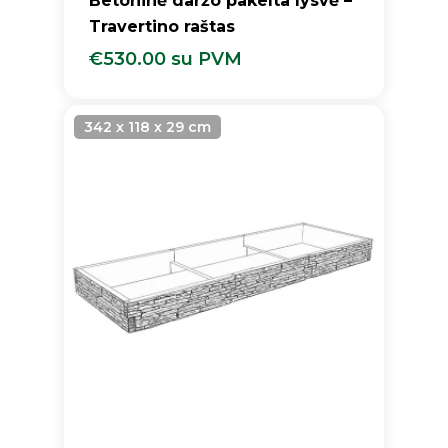
Betoninė daržo pakelta lysvė –
Travertino raštas
€
530.00
su PVM
€
530.00
Su PVM
342 x 118 x 29 cm