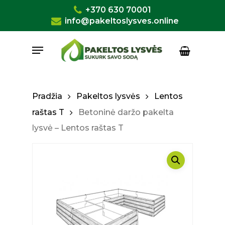
Skip
+370 630 70001
to
info@pakeltoslysves.online
Close
Krepšelis
Cart
main
Menu
content
Pradžia
Pakeltos lysvės
Lentos
raštas T
Betoninė daržo pakelta
lysvė – Lentos raštas T