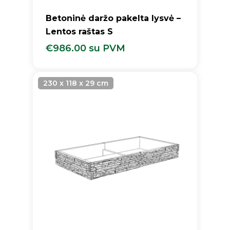
Betoninė daržo pakelta lysvė –
Lentos raštas S
€
986.00
su PVM
€
986.00
Su PVM
230 x 118 x 29 cm