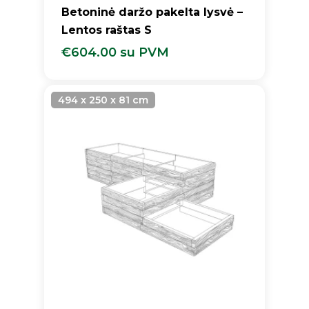
Betoninė daržo pakelta lysvė –
Lentos raštas S
€
604.00
su PVM
€
604.00
Su PVM
494 x 250 x 81 cm