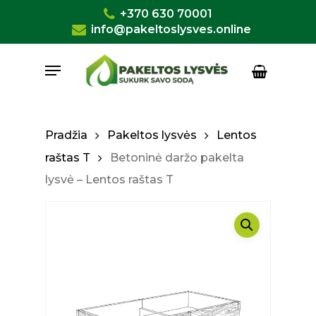
Skip
+370 630 70001
to
info@pakeltoslysves.online
Close
Krepšelis
Cart
main
Menu
content
Pradžia
Pakeltos lysvės
Lentos
raštas T
Betoninė daržo pakelta
lysvė – Lentos raštas T