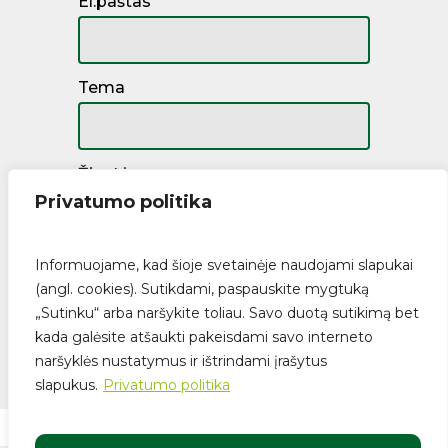
El.paštas
Tema
Žinutė
Privatumo politika
Informuojame, kad šioje svetainėje naudojami slapukai
(angl. cookies). Sutikdami, paspauskite mygtuką
„Sutinku“ arba naršykite toliau. Savo duotą sutikimą bet
kada galėsite atšaukti pakeisdami savo interneto
naršyklės nustatymus ir ištrindami įrašytus
Suma:
€
0.00
slapukus.
Privatumo politika
Krepšelis
Apmokėjimas