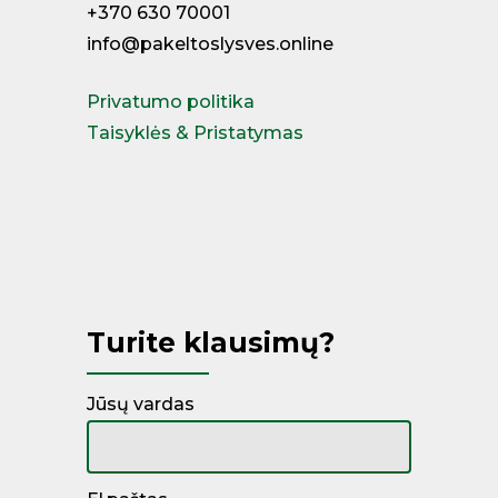
+370 630 70001
info@pakeltoslysves.online
Privatumo politika
Taisyklės & Pristatymas
Miegamojo lovos
Čiužiniai
Kontinentinės lovos
Turite klausimų?
Jūsų vardas