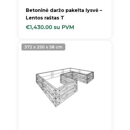
Betoninė daržo pakelta lysvė –
Lentos raštas T
€
1,430.00
su PVM
€
1,430.00
Su PVM
372 x 250 x 58 cm