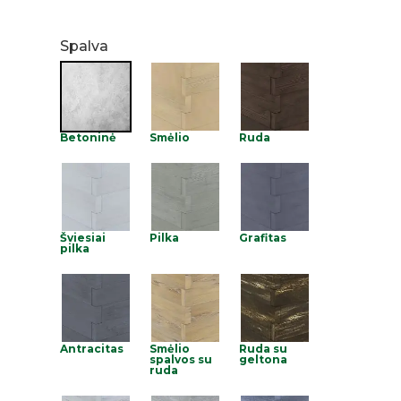
Spalva
Betoninė
Smėlio
Ruda
Šviesiai
Pilka
Grafitas
pilka
Antracitas
Smėlio
Ruda su
spalvos su
geltona
ruda