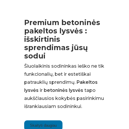
Premium betoninės
pakeltos lysvės :
išskirtinis
sprendimas jūsų
sodui
Šiuolaikinis sodininkas ieško ne tik
funkcionalių, bet ir estetiškai
patrauklių sprendimų.
Pakeltos
lysvės
ir
betoninės lysvės
tapo
aukščiausios kokybės pasirinkimu
išrankiausiam sodininkui.
Skaityti daugiau