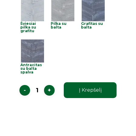
Šviesiai
Pilka su
Grafitas su
pilka su
balta
balta
grafitu
Antracitas
su balta
spalva
Į Krepšelį