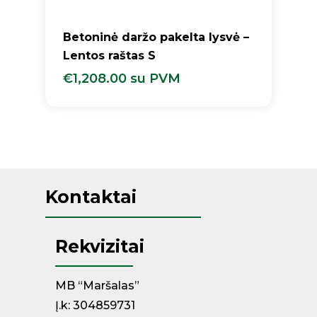
Betoninė daržo pakelta lysvė –
Lentos raštas S
€
1,208.00
su PVM
€
1,208.00
Su PVM
Kontaktai
Rekvizitai
MB “Maršalas”
Į.k: 304859731