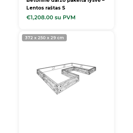
Betoninė daržo pakelta lysvė –
Lentos raštas S
€
1,208.00
su PVM
€
1,208.00
Su PVM
372 x 250 x 29 cm