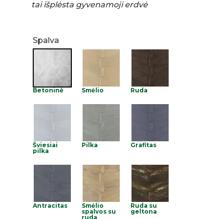
tai išplėsta gyvenamoji erdvė
Spalva
Betoninė
Smėlio
Ruda
Šviesiai
Pilka
Grafitas
pilka
Antracitas
Smėlio
Ruda su
spalvos su
geltona
ruda