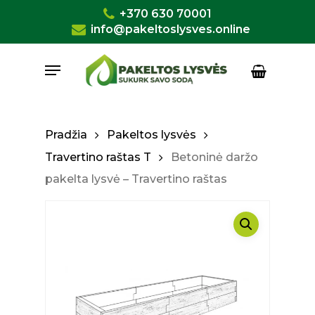
Skip
+370 630 70001
to
info@pakeltoslysves.online
Close
Krepšelis
Cart
main
Menu
content
Pradžia
Pakeltos lysvės
Travertino raštas T
Betoninė daržo
pakelta lysvė – Travertino raštas