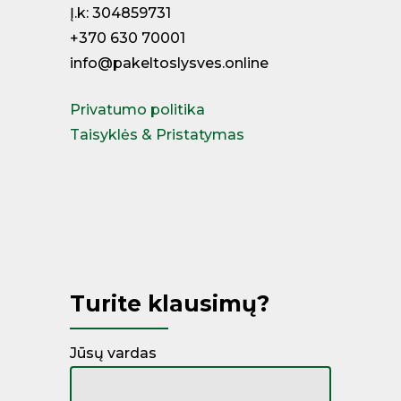
Į.k: 304859731
+370 630 70001
info@pakeltoslysves.online
Privatumo politika
Taisyklės & Pristatymas
Miegamojo lovos
Čiužiniai
Kontinentinės lovos
Turite klausimų?
Jūsų vardas