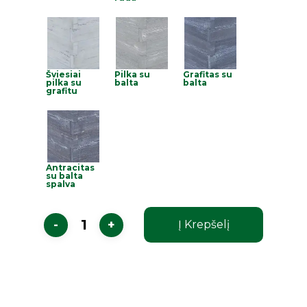
Šviesiai
Pilka su
Grafitas su
pilka su
balta
balta
grafitu
Antracitas
su balta
spalva
Į Krepšelį