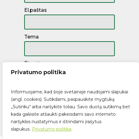
El.paštas
Tema
Žinutė
Privatumo politika
Informuojame, kad šioje svetainėje naudojami slapukai
(angl. cookies). Sutikdami, paspauskite mygtuką
„Sutinku“ arba naršykite toliau. Savo duotą sutikimą bet
kada galėsite atšaukti pakeisdami savo interneto
naršyklės nustatymus ir ištrindami įrašytus
Suma:
€
0.00
slapukus.
Privatumo politika