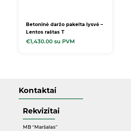
Betoninė daržo pakelta lysvė –
Lentos raštas T
€
1,430.00
su PVM
€
1,430.00
Su PVM
Kontaktai
Rekvizitai
MB “Maršalas”