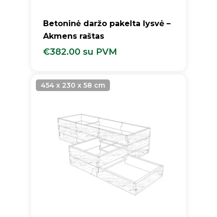
Betoninė daržo pakelta lysvė –
Akmens raštas
€
382.00
su PVM
€
382.00
Su PVM
454 x 230 x 58 cm