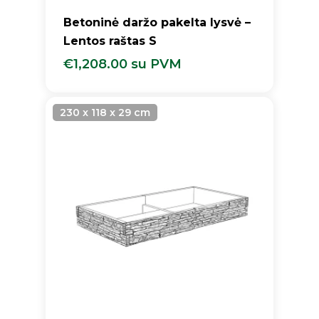
Betoninė daržo pakelta lysvė –
Lentos raštas S
€
1,208.00
su PVM
€
1,208.00
Su PVM
230 x 118 x 29 cm