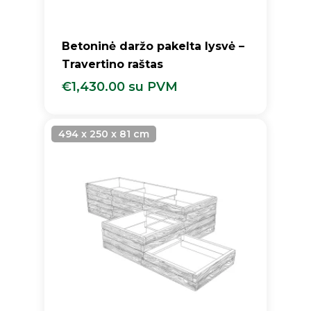
Betoninė daržo pakelta lysvė –
Travertino raštas
€
1,430.00
su PVM
€
1,430.00
Su PVM
494 x 250 x 81 cm