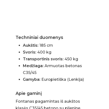
Techniniai duomenys
Aukštis:
185 cm
Svoris:
400 kg
Transportinis svoris:
450 kg
Medžiaga:
Armuotas betonas
C35/45
Gamyba:
Europietiška (Lenkija)
Apie gaminį
Fontanas pagamintas iš aukštos
klasės C35/45 betono su plienine