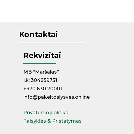
Kontaktai
Rekvizitai
MB “Maršalas”
Į.k: 304859731
+370 630 70001
info@pakeltoslysves.online
Privatumo politika
Taisyklės & Pristatymas