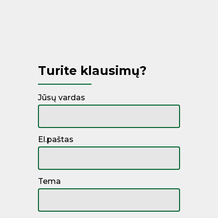
Miegamojo lovos
Čiužiniai
Kontinentinės lovos
Turite klausimų?
Jūsų vardas
El.paštas
Tema