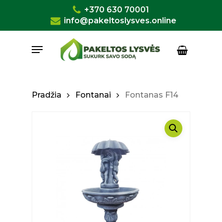
Skip
+370 630 70001
to
info@pakeltoslysves.online
Close
Krepšelis
Cart
main
Menu
content
Pradžia
Fontanai
Fontanas F14