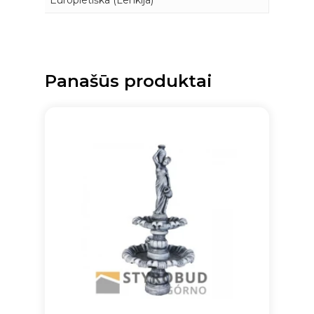
Panašūs produktai
Krepšelyje nėra produktų.