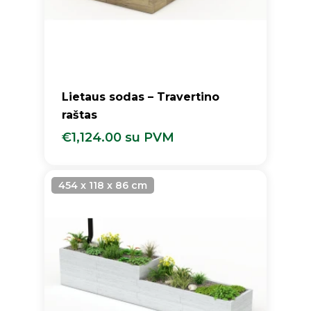
Lietaus sodas – Travertino
raštas
€
1,124.00
su PVM
€
1,124.00
Su PVM
454 x 118 x 86 cm