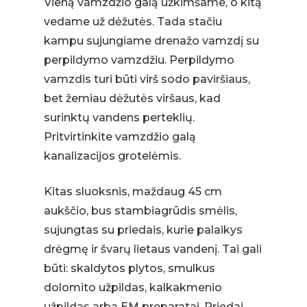
Vieną vamzdžio galą užkimšame, o kitą
vedame už dėžutės. Tada stačiu
kampu sujungiame drenažo vamzdį su
perpildymo vamzdžiu. Perpildymo
vamzdis turi būti virš sodo paviršiaus,
bet žemiau dėžutės viršaus, kad
surinktų vandens perteklių.
Pritvirtinkite vamzdžio galą
kanalizacijos grotelėmis.
Kitas sluoksnis, maždaug 45 cm
aukščio, bus stambiagrūdis smėlis,
sujungtas su priedais, kurie palaikys
drėgmę ir švarų lietaus vandenį. Tai gali
būti: skaldytos plytos, smulkus
dolomito užpildas, kalkakmenio
užpildas arba EM preparatai. Priedai