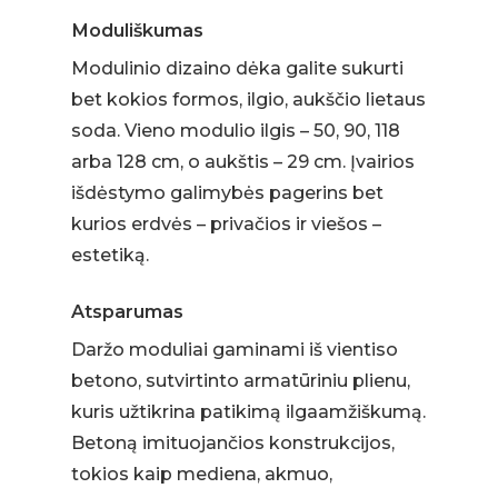
Moduliškumas
Modulinio dizaino dėka galite sukurti
bet kokios formos, ilgio, aukščio lietaus
soda. Vieno modulio ilgis – 50, 90, 118
arba 128 cm, o aukštis – 29 cm. Įvairios
išdėstymo galimybės pagerins bet
kurios erdvės – privačios ir viešos –
estetiką.
Atsparumas
Daržo moduliai gaminami iš vientiso
betono, sutvirtinto armatūriniu plienu,
kuris užtikrina patikimą ilgaamžiškumą.
Betoną imituojančios konstrukcijos,
tokios kaip mediena, akmuo,