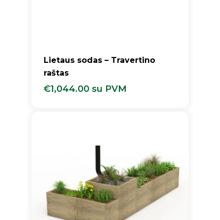
Lietaus sodas – Travertino
raštas
€
1,044.00
su PVM
€
1,044.00
Su PVM