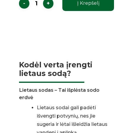
Į Krepšelį
Kodėl verta įrengti
lietaus sodą?
Lietaus sodas – Tai išplėsta sodo
erdvė
Lietaus sodai gali padėti
išvengti potvynių, nes jie
sugeria ir lėtai išleidžia lietaus
vandenį į aplinką.