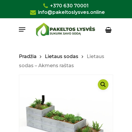
Skip
+370 630 70001
to
info@pakeltoslysves.online
Close
Krepšelis
Cart
main
Menu
content
Pradžia
Lietaus sodas
Lietaus
sodas – Akmens raštas