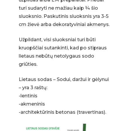
turi sudaryti ne mažiau kaip ¼ šio
sluoksnio. Paskutinis sluoksnis yra 3-5
cm žievė arba dekoratyviniai akmenys.
Užpildant, visi sluoksniai turi būti
kruopščiai sutankinti, kad po stipraus
lietaus nebūtų netolygaus sodo
griūties.
Lietaus sodas – Sodui, daržui ir gėlynui
– yra 3 raštų:
-lentinis
-akmeninis
-architektūrinis betonas (travertinas).