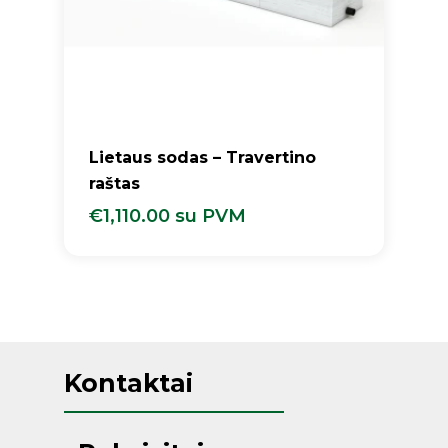
Lietaus sodas – Travertino
raštas
€
1,110.00
su PVM
€
1,110.00
Su PVM
Kontaktai