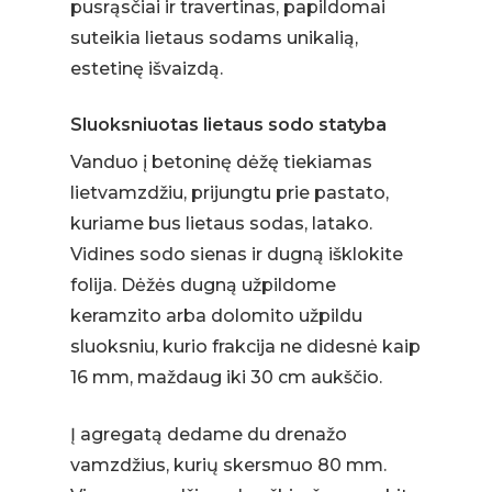
pusrąsčiai ir travertinas, papildomai
suteikia lietaus sodams unikalią,
estetinę išvaizdą.
Sluoksniuotas lietaus sodo statyba
Vanduo į betoninę dėžę tiekiamas
lietvamzdžiu, prijungtu prie pastato,
kuriame bus lietaus sodas, latako.
Vidines sodo sienas ir dugną išklokite
folija. Dėžės dugną užpildome
keramzito arba dolomito užpildu
sluoksniu, kurio frakcija ne didesnė kaip
16 mm, maždaug iki 30 cm aukščio.
Į agregatą dedame du drenažo
vamzdžius, kurių skersmuo 80 mm.