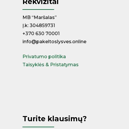
Rekvizitai
MB “Maršalas”
Į.k: 304859731
+370 630 70001
info@pakeltoslysves.online
Privatumo politika
Taisyklės & Pristatymas
Miegamojo lovos
Čiužiniai
Kontinentinės lovos
Turite klausimų?