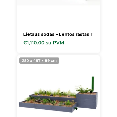
Lietaus sodas – Lentos raštas T
€
1,110.00
su PVM
€
1,110.00
Su PVM
250 x 497 x 89 cm