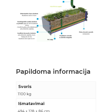
Krepšelyje nėra produktų.
Papildoma informacija
Svoris
1100 kg
Išmatavimai
494 × 128 × 86 cm