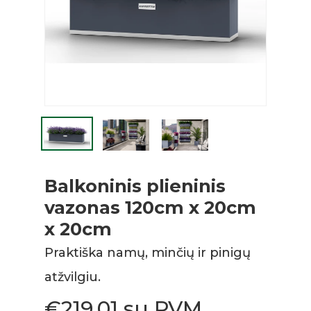
Balkoninis plieninis
vazonas 120cm x 20cm
x 20cm
Praktiška namų, minčių ir pinigų
atžvilgiu.
€
219.01
su PVM