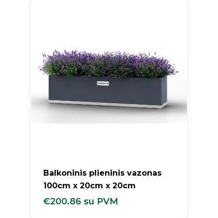
Krepšelyje nėra produktų.
Balkoninis plieninis vazonas
100cm x 20cm x 20cm
€
200.86
su PVM
€
200.86
Su PVM