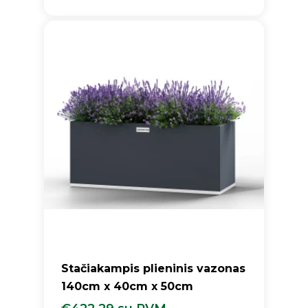
€
398.09
Su PVM
Stačiakampis plieninis vazonas
140cm x 40cm x 50cm