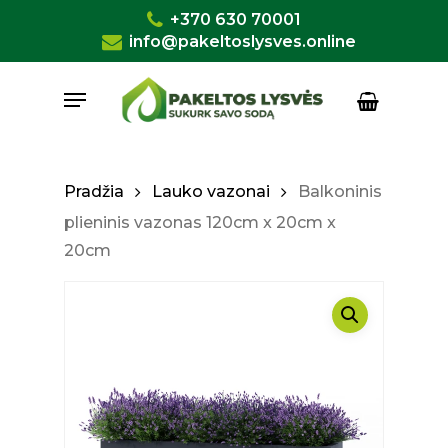
Skip
+370 630 70001
to
info@pakeltoslysves.online
Close
Krepšelis
Cart
main
Menu
content
Pradžia
Lauko vazonai
Balkoninis
plieninis vazonas 120cm x 20cm x
20cm