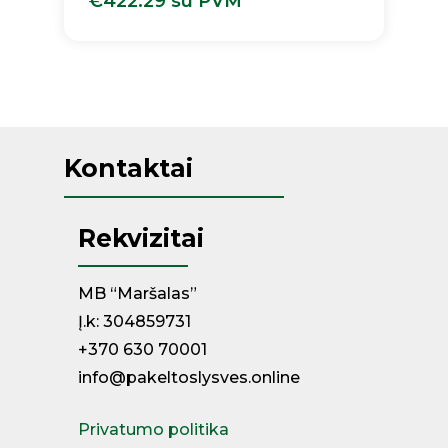
€
422.29
su PVM
€
422.29
Su PVM
Kontaktai
Rekvizitai
MB “Maršalas”
Į.k: 304859731
+370 630 70001
info@pakeltoslysves.online
Privatumo politika