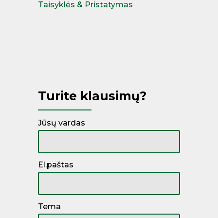
Taisyklės & Pristatymas
Miegamojo lovos
Čiužiniai
Kontinentinės lovos
Turite klausimų?
Jūsų vardas
El.paštas
Tema