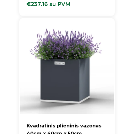
€
237.16
su PVM
€
237.16
Su PVM
Kvadratinis plieninis vazonas
40cm x 40cm x 50cm