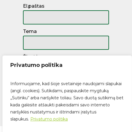
El.paštas
Tema
Žinutė
Privatumo politika
Informuojame, kad šioje svetainėje naudojami slapukai
(angl. cookies). Sutikdami, paspauskite mygtuką
„Sutinku“ arba naršykite toliau. Savo duotą sutikimą bet
kada galėsite atšaukti pakeisdami savo interneto
naršyklės nustatymus ir ištrindami įrašytus
Suma:
€
0.00
slapukus.
Privatumo politika