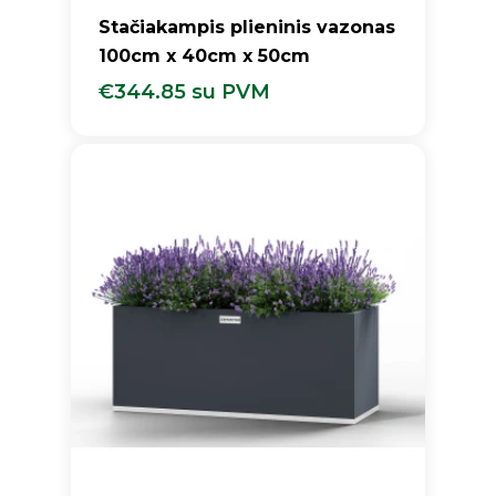
Stačiakampis plieninis vazonas
100cm x 40cm x 50cm
€
344.85
su PVM
€
344.85
Su PVM