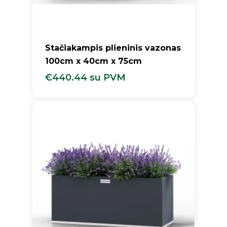
Stačiakampis plieninis vazonas
100cm x 40cm x 75cm
€
440.44
su PVM
€
440.44
Su PVM