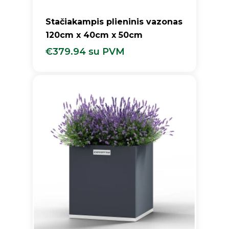
Stačiakampis plieninis vazonas
120cm x 40cm x 50cm
€
379.94
su PVM
€
379.94
Su PVM