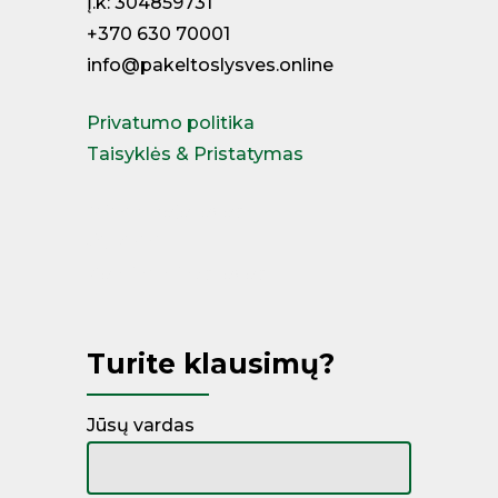
Į.k: 304859731
+370 630 70001
info@pakeltoslysves.online
Privatumo politika
Taisyklės & Pristatymas
Miegamojo lovos
Čiužiniai
Kontinentinės lovos
Turite klausimų?
Jūsų vardas