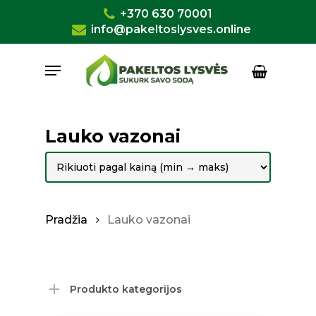
Skip
+370 630 70001
to
info@pakeltoslysves.online
Close
Krepšelis
Cart
main
Menu
content
Lauko vazonai
Pradžia
Lauko vazonai
Produkto kategorijos