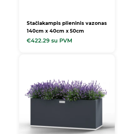
Stačiakampis plieninis vazonas
140cm x 40cm x 50cm
€
422.29
su PVM
€
422.29
Su PVM