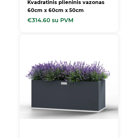
Kvadratinis plieninis vazonas
60cm x 60cm x 50cm
€
314.60
su PVM
€
314.60
Su PVM
Krepšelyje nėra produktų.