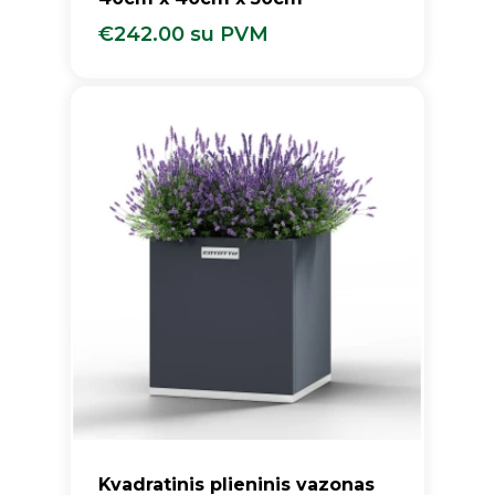
€
242.00
su PVM
€
242.00
Su PVM
Kvadratinis plieninis vazonas