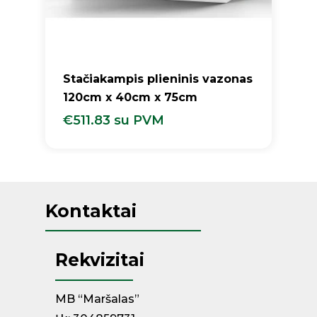
Stačiakampis plieninis vazonas
120cm x 40cm x 75cm
€
511.83
su PVM
€
511.83
Su PVM
Kontaktai
Rekvizitai
MB “Maršalas”