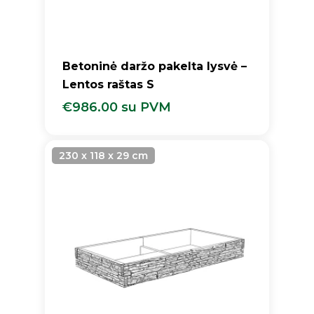
Betoninė daržo pakelta lysvė –
Lentos raštas S
€
986.00
su PVM
€
986.00
Su PVM
230 x 118 x 29 cm