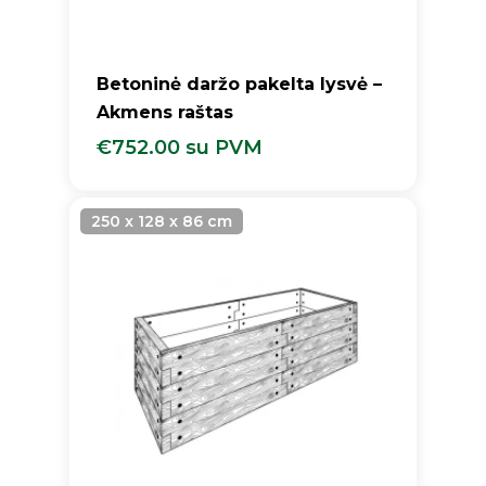
Betoninė daržo pakelta lysvė –
Akmens raštas
€
752.00
su PVM
€
752.00
Su PVM
250 x 128 x 86 cm