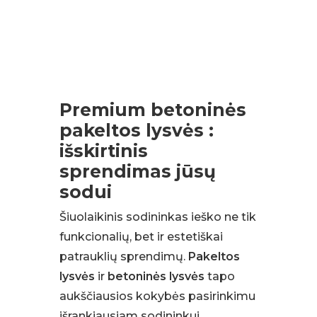
Premium betoninės
pakeltos lysvės :
išskirtinis
sprendimas jūsų
sodui
Šiuolaikinis sodininkas ieško ne tik
funkcionalių, bet ir estetiškai
patrauklių sprendimų.
Pakeltos
lysvės
ir
betoninės lysvės
tapo
aukščiausios kokybės pasirinkimu
išrankiausiam sodininkui.