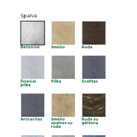
Spalva
Betoninė
Smėlio
Ruda
Šviesiai
Pilka
Grafitas
pilka
Antracitas
Smėlio
Ruda su
spalvos su
geltona
ruda