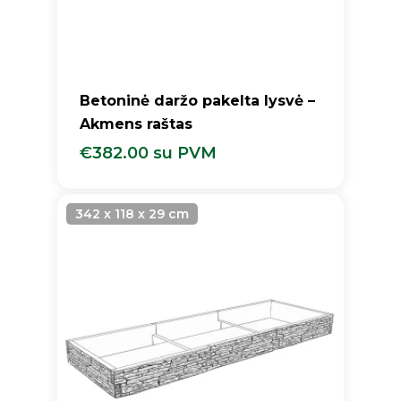
Betoninė daržo pakelta lysvė –
Akmens raštas
€
382.00
su PVM
€
382.00
Su PVM
342 x 118 x 29 cm