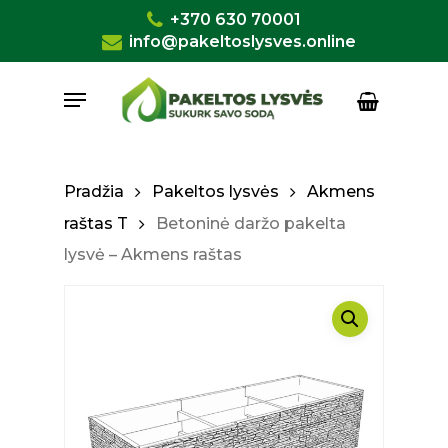
Skip
+370 630 70001
to
info@pakeltoslysves.online
Close
Krepšelis
Cart
main
Menu
content
Pradžia
Pakeltos lysvės
Akmens
raštas T
Betoninė daržo pakelta
lysvė – Akmens raštas