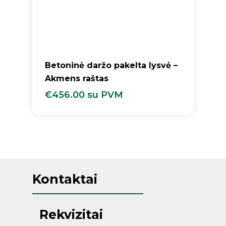
Betoninė daržo pakelta lysvė –
Akmens raštas
€
456.00
su PVM
€
456.00
Su PVM
Kontaktai
Rekvizitai