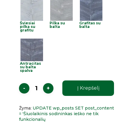
Šviesiai
Pilka su
Grafitas su
pilka su
balta
balta
grafitu
Antracitas
su balta
spalva
Į Krepšelį
Žyma:
UPDATE wp_posts SET post_content
= 'Šiuolaikinis sodininkas ieško ne tik
funkcionalių