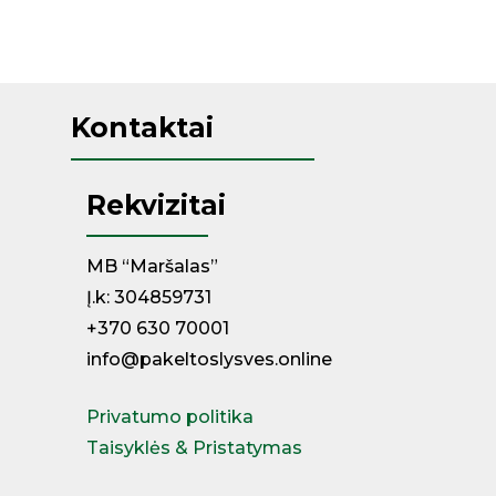
Kontaktai
Rekvizitai
MB “Maršalas”
Į.k: 304859731
+370 630 70001
info@pakeltoslysves.online
Privatumo politika
Taisyklės & Pristatymas