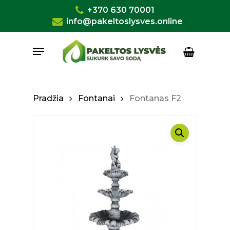
Skip
+370 630 70001
to
info@pakeltoslysves.online
Close
Krepšelis
Cart
main
Menu
content
Pradžia
Fontanai
Fontanas F2