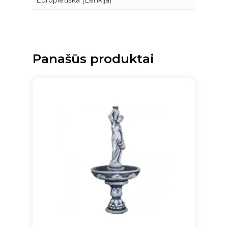
Panašūs produktai
Krepšelyje nėra produktų.