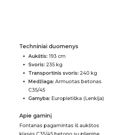
Techniniai duomenys
Aukštis:
193 cm
Svoris:
235 kg
Transportinis svoris:
240 kg
Medžiaga:
Armuotas betonas
C35/45
Gamyba:
Europietiška (Lenkija)
Apie gaminį
Fontanas pagamintas iš aukštos
klasės C35/45 betono su plienine