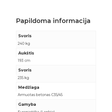
Papildoma informacija
Svoris
240 kg
Aukštis
193 cm
Svoris
235 kg
Medžiaga
Armuotas betonas C35/45
Gamyba
Europietiška (Lenkija)