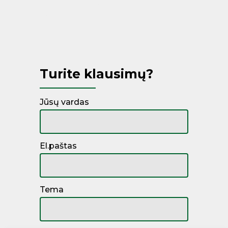
Miegamojo lovos
Čiužiniai
Kontinentinės lovos
Turite klausimų?
Jūsų vardas
El.paštas
Tema