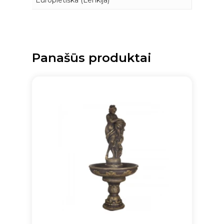
Panašūs produktai
Krepšelyje nėra produktų.