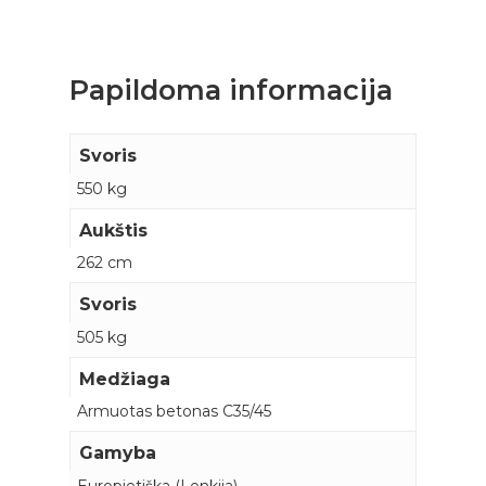
Papildoma informacija
Svoris
550 kg
Aukštis
262 cm
Svoris
505 kg
Medžiaga
Armuotas betonas C35/45
Gamyba
Europietiška (Lenkija)