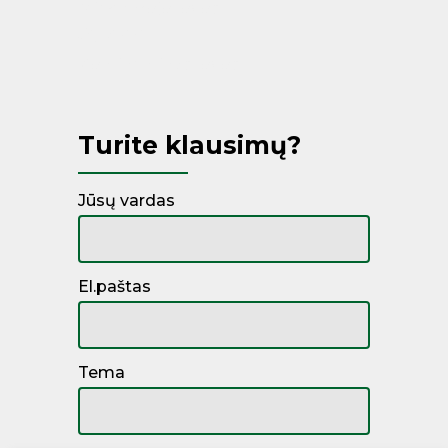
Miegamojo lovos
Čiužiniai
Kontinentinės lovos
Turite klausimų?
Jūsų vardas
El.paštas
Tema