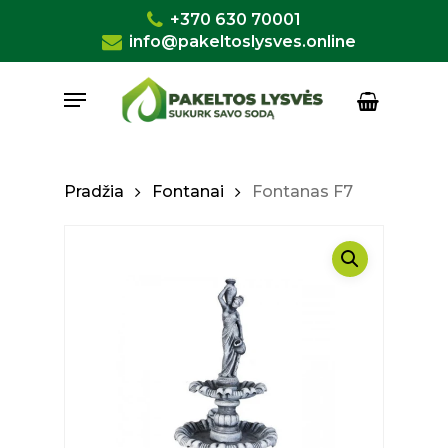
Skip
+370 630 70001
to
info@pakeltoslysves.online
Close
Krepšelis
Cart
main
Menu
content
Pradžia
Fontanai
Fontanas F7