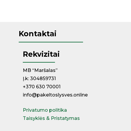
Kontaktai
Rekvizitai
MB “Maršalas”
Į.k: 304859731
+370 630 70001
info@pakeltoslysves.online
Privatumo politika
Taisyklės & Pristatymas