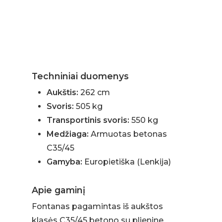
Techniniai duomenys
Aukštis:
262 cm
Svoris:
505 kg
Transportinis svoris:
550 kg
Medžiaga:
Armuotas betonas
C35/45
Gamyba:
Europietiška (Lenkija)
Apie gaminį
Fontanas pagamintas iš aukštos
klasės C35/45 betono su plienine