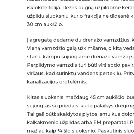
išklokite folija. Dėžės dugną užpildome ker
užpildu sluoksniu, kurio frakcija ne didesnė
30 cm aukščio.
Į agregatą dedame du drenažo vamzdžius, 
Vieną vamzdžio galą užkimšame, o kitą ved
stačiu kampu sujungiame drenažo vamzdį s
Perpildymo vamzdis turi būti virš sodo pavi
viršaus, kad surinktų vandens perteklių. Prit
kanalizacijos grotelėmis.
Kitas sluoksnis, maždaug 45 cm aukščio, bu
sujungtas su priedais, kurie palaikys drėgmę 
Tai gali būti: skaldytos plytos, smulkus dolo
kalkakmenio užpildas arba EM preparatai. Pri
mažiau kaip ¼ šio sluoksnio. Paskutinis sluo