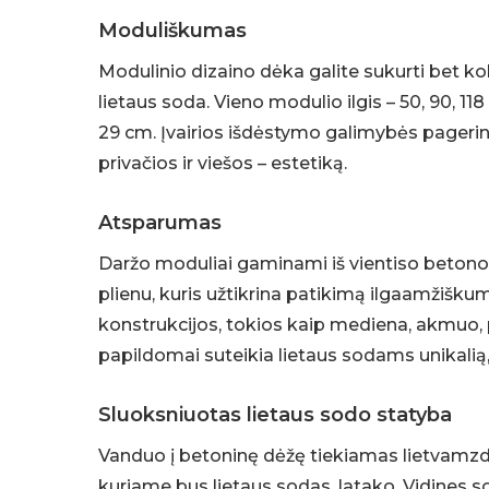
Moduliškumas
Modulinio dizaino dėka galite sukurti bet kok
lietaus soda. Vieno modulio ilgis – 50, 90, 11
29 cm. Įvairios išdėstymo galimybės pagerin
privačios ir viešos – estetiką.
Atsparumas
Daržo moduliai gaminami iš vientiso betono,
plienu, kuris užtikrina patikimą ilgaamžišk
konstrukcijos, tokios kaip mediena, akmuo, pu
papildomai suteikia lietaus sodams unikalią,
Sluoksniuotas lietaus sodo statyba
Vanduo į betoninę dėžę tiekiamas lietvamzdž
kuriame bus lietaus sodas, latako. Vidines s