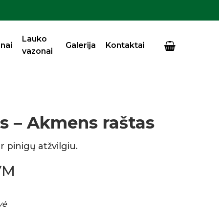
Close
Cart
Lauko
nai
Galerija
Kontaktai
vazonai
s – Akmens raštas
 pinigų atžvilgiu.
VM
vė