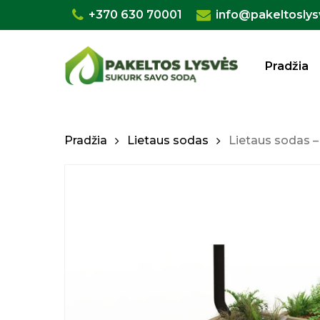
Skip
+370 630 70001
info@pakeltoslys
to
main
Pradžia
content
Pradžia
Lietaus sodas
Lietaus sodas 