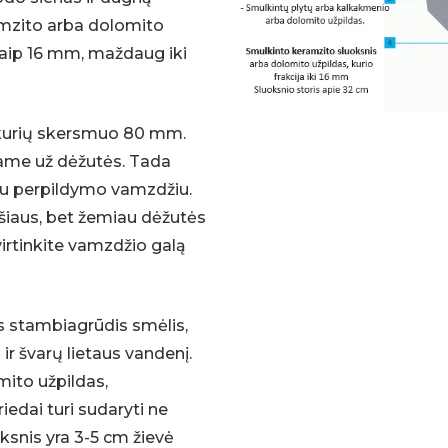
amzito arba dolomito
 kaip 16 mm, maždaug iki
kurių skersmuo 80 mm.
ame už dėžutės. Tada
u perpildymo vamzdžiu.
ršiaus, bet žemiau dėžutės
virtinkite vamzdžio galą
s stambiagrūdis smėlis,
ir švarų lietaus vandenį.
mito užpildas,
edai turi sudaryti ne
ksnis yra 3-5 cm žievė