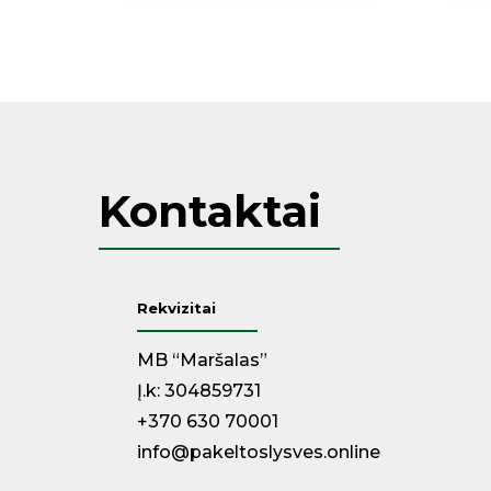
Kontaktai
Rekvizitai
MB “Maršalas”
Į.k: 304859731
+370 630 70001
info@pakeltoslysves.online