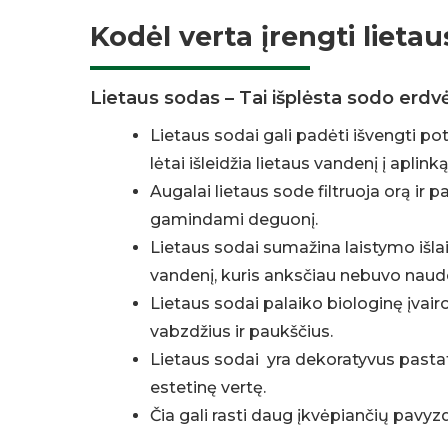
Kodėl verta įrengti lieta
Lietaus sodas – Tai išplėsta sodo erdv
Lietaus sodai gali padėti išvengti potv
lėtai išleidžia lietaus vandenį į aplinką
Augalai lietaus sode filtruoja orą ir 
gamindami deguonį.
Lietaus sodai sumažina laistymo išlai
vandenį, kuris anksčiau nebuvo nau
Lietaus sodai palaiko biologinę įvai
vabzdžius ir paukščius.
Lietaus sodai yra dekoratyvus pastat
estetinę vertę.
Čia gali rasti daug įkvėpiančių pavyzd