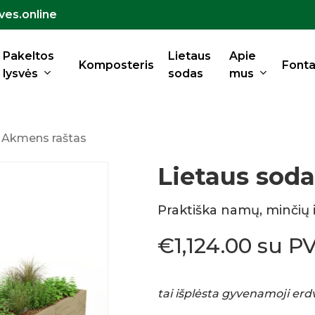
ves.online
Krepšelis
Pakeltos
Lietaus
Apie
Komposteris
Fonta
lysvės
sodas
mus
– Akmens raštas
Lietaus soda
Praktiška namų, minčių ir
€
1,124.00
su P
tai išplėsta gyvenamoji erd