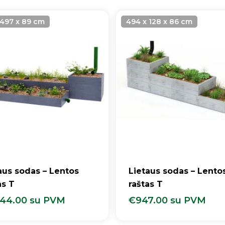
 497 x 89 cm
494 x 128 x 86 cm
aus sodas – Lentos
Lietaus sodas – Lento
as T
raštas T
044.00
su PVM
€
947.00
su PVM
,044.00
Su PVM
€
947.00
Su PVM