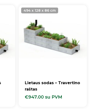
494 x 128 x 86 cm
s
Lietaus sodas – Travertino
raštas
€
947.00
su PVM
€
947.00
Su PVM