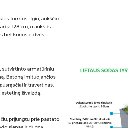
ios formos, ilgio, aukščio
8 arba 128 cm, o aukštis –
s bet kurios erdvės –
 sutvirtinto armatūriniu
umą. Betoną imituojančios
srąsčiai ir travertinas,
 estetinę išvaizdą.
iu, prijungtu prie pastato,
odo sienas ir dugną