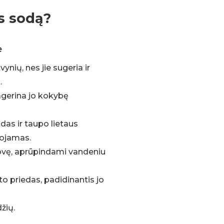
us sodą?
ė
ynių, nes jie sugeria ir
.
pagerina jo kokybę
das ir taupo lietaus
dojamas.
rovę, aprūpindami vandeniu
o priedas, padidinantis jo
žių.