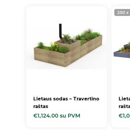
250 x
Lietaus sodas – Travertino
Liet
raštas
rašt
€
1,124.00
su PVM
€
1,
€
1,124.00
Su PVM
€
1