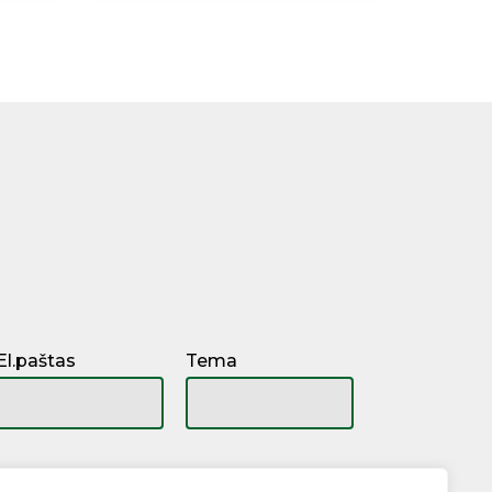
El.paštas
Tema