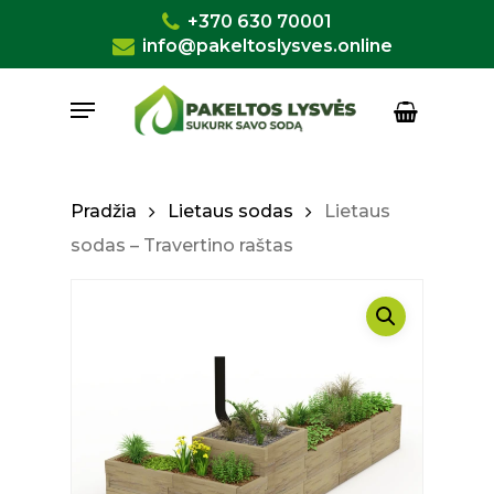
Skip
+370 630 70001
to
info@pakeltoslysves.online
Close
Krepšelis
Cart
main
Menu
content
Pradžia
Lietaus sodas
Lietaus
sodas – Travertino raštas