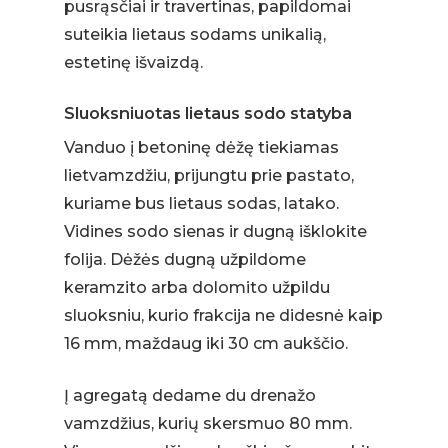
pusrąsčiai ir travertinas, papildomai
suteikia lietaus sodams unikalią,
estetinę išvaizdą.
Sluoksniuotas lietaus sodo statyba
Vanduo į betoninę dėžę tiekiamas
lietvamzdžiu, prijungtu prie pastato,
kuriame bus lietaus sodas, latako.
Vidines sodo sienas ir dugną išklokite
folija. Dėžės dugną užpildome
keramzito arba dolomito užpildu
sluoksniu, kurio frakcija ne didesnė kaip
16 mm, maždaug iki 30 cm aukščio.
Į agregatą dedame du drenažo
vamzdžius, kurių skersmuo 80 mm.