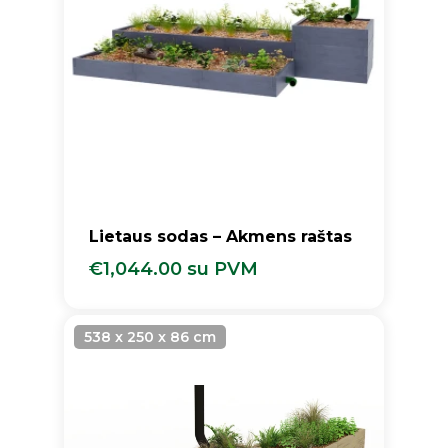
Lietaus sodas – Akmens raštas
€
1,044.00
su PVM
€
1,044.00
Su PVM
538 x 250 x 86 cm