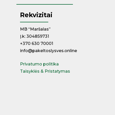
Rekvizitai
MB “Maršalas”
Į.k: 304859731
+370 630 70001
info@pakeltoslysves.online
Privatumo politika
Taisyklės & Pristatymas
Miegamojo lovos
Čiužiniai
Kontinentinės lovos