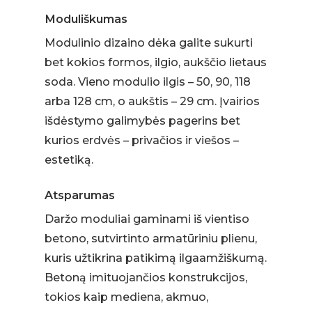
Moduliškumas
Modulinio dizaino dėka galite sukurti
bet kokios formos, ilgio, aukščio lietaus
soda. Vieno modulio ilgis – 50, 90, 118
arba 128 cm, o aukštis – 29 cm. Įvairios
išdėstymo galimybės pagerins bet
kurios erdvės – privačios ir viešos –
estetiką.
Atsparumas
Daržo moduliai gaminami iš vientiso
betono, sutvirtinto armatūriniu plienu,
kuris užtikrina patikimą ilgaamžiškumą.
Betoną imituojančios konstrukcijos,
tokios kaip mediena, akmuo,