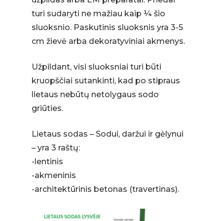
turi sudaryti ne mažiau kaip ¼ šio
sluoksnio. Paskutinis sluoksnis yra 3-5
cm žievė arba dekoratyviniai akmenys.
Užpildant, visi sluoksniai turi būti
kruopščiai sutankinti, kad po stipraus
lietaus nebūtų netolygaus sodo
griūties.
Lietaus sodas – Sodui, daržui ir gėlynui
Krepšelyje nėra produktų.
– yra 3 raštų:
-lentinis
-akmeninis
-architektūrinis betonas (travertinas).