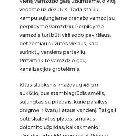
Vieną vamzdžio galą užkimšame, o kitą
vedame už dėžutės. Tada stačiu
kampu sujungiame drenažo vamzdį su
perpildymo vamzdžiu. Perpildymo
vamzdis turi būti virš sodo paviršiaus,
bet žemiau dėžutės viršaus, kad
surinktų vandens perteklių.
Pritvirtinkite vamzdžio galą
kanalizacijos grotelėmis.
Kitas sluoksnis, maždaug 45 cm
aukščio, bus stambiagrūdis smėlis,
sujungtas su priedais, kurie palaikys
drėgmę ir švarų lietaus vandenį. Tai gali
būti: skaldytos plytos, smulkus
dolomito užpildas, kalkakmenio
užpildas arba EM preparatai. Priedai