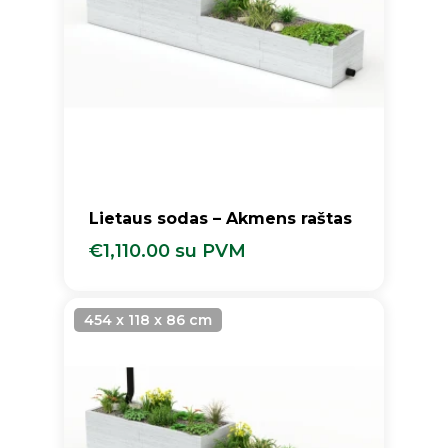
Lietaus sodas – Akmens raštas
€
1,110.00
su PVM
€
1,110.00
Su PVM
454 x 118 x 86 cm