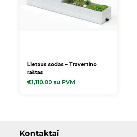
Lietaus sodas – Travertino
raštas
€
1,110.00
su PVM
€
1,110.00
Su PVM
Kontaktai