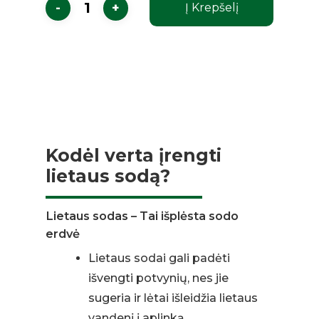
Į Krepšelį
Kodėl verta įrengti
lietaus sodą?
Lietaus sodas – Tai išplėsta sodo
erdvė
Lietaus sodai gali padėti
išvengti potvynių, nes jie
sugeria ir lėtai išleidžia lietaus
vandenį į aplinką.